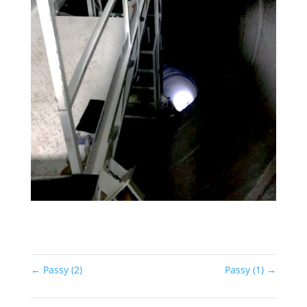
←
Passy (2)
Passy (1)
→